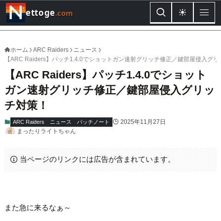
ettoge
.com
ホーム
ARC Raiders
ニュース
【ARC Raiders】パッチ1.4.0でショットガン速射グリッチ修正／鍵部屋侵入グ
【ARC Raiders】パッチ1.4.0でショット
ガン速射グリッチ修正／鍵部屋侵入グリッ
チ対策！
2025年11月27日
ARC Raiders
ニュース
パッチノート
まったりライトちゃん
当ページのリンクには広告が含まれています。
また急に来るなぁ～