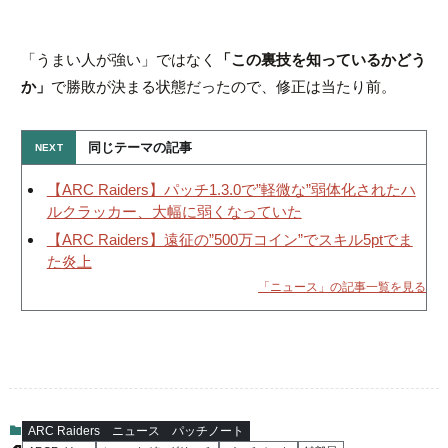
「うまい人が強い」ではなく
「この裏技を知っているかどう
か」
で勝敗が決まる状態だったので、修正は当たり前。
同じテーマの記事
【ARC Raiders】パッチ1.3.0で”軽微な”弱体化されたハ
ルクラッカー、大幅に弱くなっていた
【ARC Raiders】遠征の”500万コイン”でスキル5ptでま
た炎上
「ニュース」の記事一覧を見る
ARC Raiders
ニュース
パッチノート