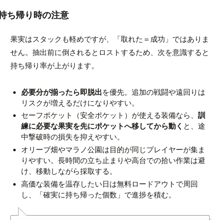
持ち帰り時の注意
果実はスタックも軽めですが、「取れた＝成功」ではありま
せん。抽出前に倒されるとロストするため、次を意識すると
持ち帰り率が上がります。
必要分が揃ったら即脱出
を優先。追加の戦闘や遠回りは
リスクが増えるだけになりやすい。
セーフポケット（安全ポケット）が使える装備なら、
訓
練に必要な果実を先にポケットへ移してから動く
と、途
中撃破時の損失を抑えやすい。
オリーブ畑やマラノ公園は目的が同じプレイヤーが集ま
りやすい。長時間の立ち止まりや高台での拾い作業は避
け、移動しながら採取する。
高価な装備を温存したい日は無料ロードアウトで周回
し、「確実に持ち帰った個数」で進捗を積む。