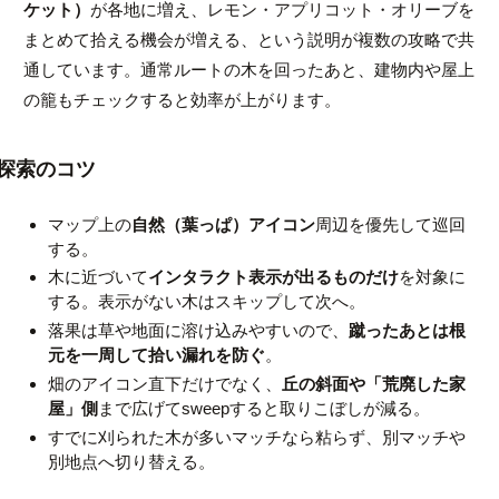
ケット）
が各地に増え、レモン・アプリコット・オリーブを
まとめて拾える機会が増える、という説明が複数の攻略で共
通しています。通常ルートの木を回ったあと、建物内や屋上
の籠もチェックすると効率が上がります。
探索のコツ
マップ上の
自然（葉っぱ）アイコン
周辺を優先して巡回
する。
木に近づいて
インタラクト表示が出るものだけ
を対象に
する。表示がない木はスキップして次へ。
落果は草や地面に溶け込みやすいので、
蹴ったあとは根
元を一周して拾い漏れを防ぐ
。
畑のアイコン直下だけでなく、
丘の斜面や「荒廃した家
屋」側
まで広げてsweepすると取りこぼしが減る。
すでに刈られた木が多いマッチなら粘らず、別マッチや
別地点へ切り替える。