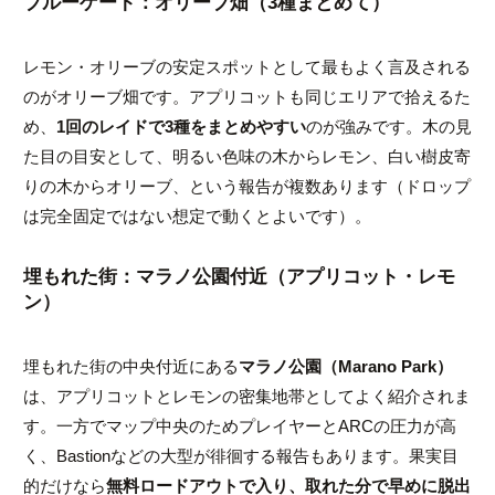
ブルーゲート：オリーブ畑（3種まとめて）
レモン・オリーブの安定スポットとして最もよく言及される
のがオリーブ畑です。アプリコットも同じエリアで拾えるた
め、
1回のレイドで3種をまとめやすい
のが強みです。木の見
た目の目安として、明るい色味の木からレモン、白い樹皮寄
りの木からオリーブ、という報告が複数あります（ドロップ
は完全固定ではない想定で動くとよいです）。
埋もれた街：マラノ公園付近（アプリコット・レモ
ン）
埋もれた街の中央付近にある
マラノ公園（Marano Park）
は、アプリコットとレモンの密集地帯としてよく紹介されま
す。一方でマップ中央のためプレイヤーとARCの圧力が高
く、Bastionなどの大型が徘徊する報告もあります。果実目
的だけなら
無料ロードアウトで入り、取れた分で早めに脱出