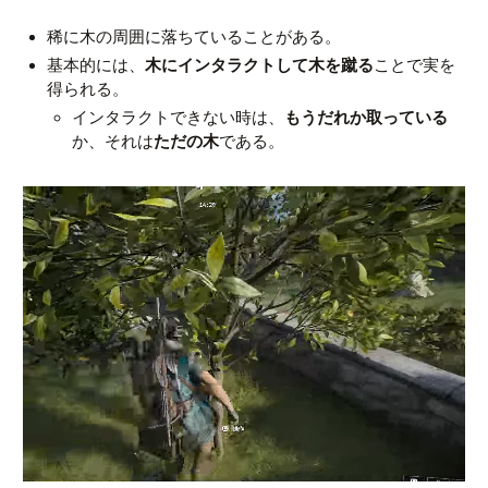
稀に木の周囲に落ちていることがある。
基本的には、
木にインタラクトして木を蹴る
ことで実を
得られる。
インタラクトできない時は、
もうだれか取っている
か、それは
ただの木
である。