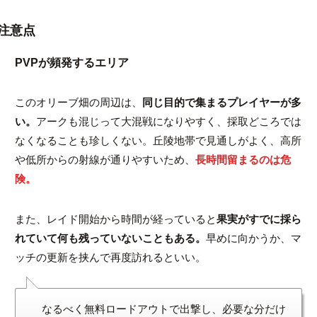
注意点
PVPが頻発するエリア
このオリーブ畑の周辺は、
同じ目的で集まるプレイヤーが多
い。
アークも混じって大混戦になりやすく、採取どころでは
なくなることも珍しくない。丘陵地帯で見通しがよく、高所
や低所からの射線が通りやすいため、
長時間留まるのは危
険。
また、レイド開始から時間が経っていると
果実がすでに採ら
れていて何も残っていないこともある。
早めに向かうか、マ
ッチの更新を挟んで再度訪れるといい。
なるべく無料ロードアウトで出撃し、必要な分だけ