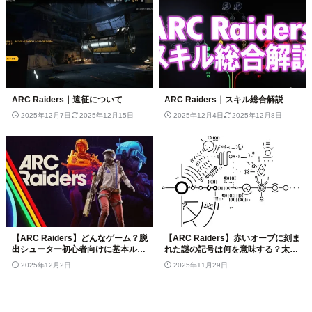
ARC Raiders｜遠征について
ARC Raiders｜スキル総合解説
2025年12月7日
2025年12月15日
2025年12月4日
2025年12月8日
【ARC Raiders】どんなゲーム？脱
【ARC Raiders】赤いオーブに刻ま
出シューター初心者向けに基本ルー
れた謎の記号は何を意味する？太陽
ルと評価を解説
系パズルを解く
2025年12月2日
2025年11月29日