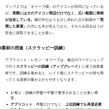
マップ上では「オリーブ畑」のアイコンが目印になっている
が、
実際にはそのアイコン周辺だけでなく、広い範囲に果樹
が点在している。
畑の中心よりも少し外れた丘の斜面や
「荒
廃した家屋」
の方にも木が生えており、そちらを回るほうが
安全に採取できることが多い。
3素材の用途（スクラッピー訓練）
アプリコット・レモン・オリーブは、拠点のワークショップ
で行う
スクラッピーの訓練（アップグレード）
に使う自然素
材です。訓練を進めると、レイド後にスクラッピーが持ち帰
ってくる資材の量が上がりやすくなります。
レモン
：訓練の序盤〜中盤で要求されることが多い果
実。
アプリコット
：序盤だけでなく、
上位訓練でも再度必要