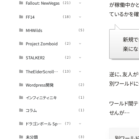
Fallout: NewVegas
が稼働中かど
(21)
ているかを確
FF14
(13)
(18)
MHWilds
(12)
(5)
新規で
Project Zomboid
攻略
(2)
(2)
楽にな
STALKER2
(1)
(2)
(2)
TheElderScrollsシリーズ
(2)
(13)
逆に、友人が
別ワールドに
Wordpress開発
(2)
(12)
インフィニティニキ
(1)
ロア解説
(8)
(5)
ワールド間テ
コラム
(1)
せんが…
(5)
ドラゴンボール Sparking ZERO
(7)
未分類
別ワール
(6)
(3)