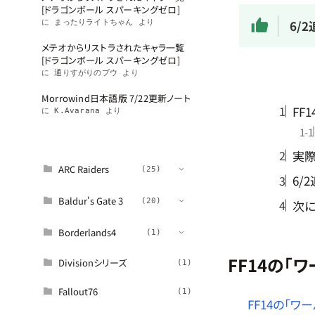
[ドラゴンボール スパーキングゼロ]
6/2
に
まったりライトちゃん
より
メテオからリストラされたキャラ一覧
[ドラゴンボール スパーキングゼロ]
に
通りすがりのブウ
より
目次
Morrowind日本語版 7/22更新ノート
FF
に
K.Avarana
より
カテゴリー
115件
実
ARC Raiders
(25)
6/
Baldur's Gate 3
(11)
(20)
次に
パッチノート
(4)
Borderlands4
(14)
(1)
攻略
(16)
FF14の「
ツール
(1)
Divisionシリーズ
(1)
(1)
武器
(3)
Fallout76
(1)
FF14の「ワ
考察
(3)