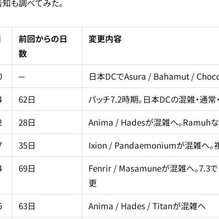
告知も調べてみた。
日
前回からの日
変更内容
数
0
─
日本DCでAsura / Bahamut / Choco
4
62日
パッチ7.2時期。日本DCの混雑・通
2
28日
Anima / Hadesが混雑へ。Ramu
7
35日
Ixion / Pandaemoniumが
4
69日
Fenrir / Masamuneが混雑へ
更
6
63日
Anima / Hades / Titanが混雑へ