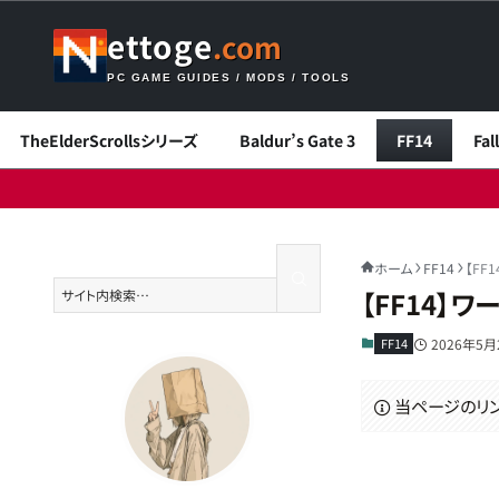
ettoge
.com
PC GAME GUIDES / MODS / TOOLS
TheElderScrollsシリーズ
Baldur’s Gate 3
FF14
Fa
ホーム
FF14
【FF
【FF14】
FF14
2026年5月
当ページのリ