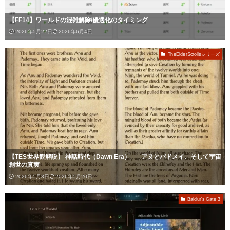
【FF14】ワールドの混雑解除/優遇化のタイミング
2026年5月22日
2026年6月4日
TheElderScrollsシリーズ
【TES世界観解説】 神話時代（Dawn Era） ──アヌとパドメイ、そして宇宙
創世の真実
2026年5月8日
2026年5月20日
Baldur's Gate 3