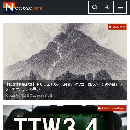
ettoge
.com
Morrowind
【TES世界観解説】トリビュナルとは何者か その2｜ロルカーンの心臓とレ
ッドマウンテンの戦い
2026年5月10日
2026年6月9日
Fallout: NewVegas