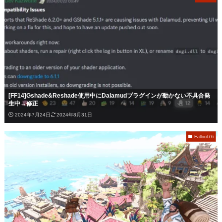
[FF14]Gshade&Reshade使用中にDalamudプラグインが動かない不具合発
生中→修正
2024年7月24日
2024年8月31日
Fallout76