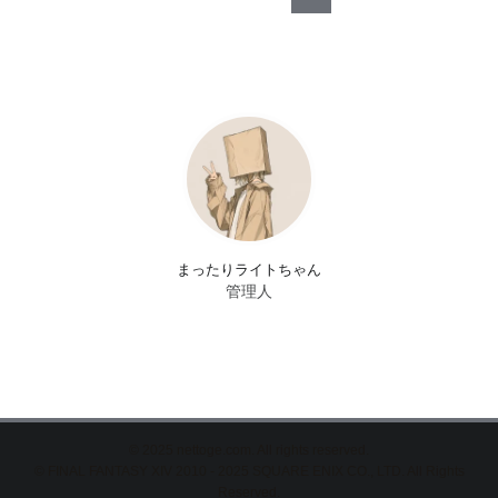
まったりライトちゃん
管理人
©
2025 nettoge.com. All rights reserved.
© FINAL FANTASY XIV 2010 - 2025 SQUARE ENIX CO., LTD. All Rights
Reserved.