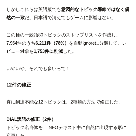
しかしこれらは英語版でも
意図的なトピック導線ではなく偶
然の一致
だ。日本語で消えてもゲームに影響はない。
この種の一般語80トピックのストップリストを作成し、
7,964件のうち
6,211件（78%）
を自動
ignore
に分類して、レ
ビュー対象を
1,753件に削減
した。
いやいや、それでも多いって！
12件の修正
真に到達不能な12トピックは、2種類の方法で修正した。
DIAL訳語の修正（2件）
トピック名自体を、INFOテキスト中に自然に出現する形に
変更した。