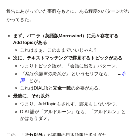
報告にあがっていた事例をもとに、ある程度のパターンがわ
かってきた。
まず、バニラ（英語版Morrowind）に元々存在する
AddTopicがある
これはまぁ、このままでいいじゃん？
次に、テキストマッチングで露見するトピックがある
つまりトピック語が、「会話に出る」パターン。
「私は帝国軍の衛兵だ」
というセリフなら、 →
帝
国
とか。
これはDIAL語と
完全一致
の必要がある。
最後に、それ以外
つまり、AddTopicもされず、露見もしないやつ。
DIAL語が「アルドルーン」なら、「アルドルン」と
かはもうダメ。
この、
「それ以外」
が初期の日本語版は多すぎた。