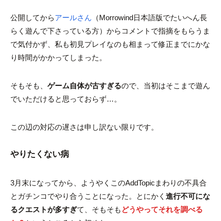
公開してから
アールさん
（Morrowind日本語版でたいへん長
らく遊んで下さっている方）からコメントで指摘をもらうま
で気付かず、私も初見プレイなのも相まって修正までにかな
り時間がかかってしまった。
そもそも、
ゲーム自体が古すぎる
ので、当初はそこまで遊ん
でいただけると思っておらず…。
この辺の対応の遅さは申し訳ない限りです。
やりたくない病
3月末になってから、ようやくこのAddTopicまわりの不具合
とガチンコでやり合うことになった。とにかく
進行不可にな
るクエストが多すぎ
て、そもそも
どうやってそれを調べる