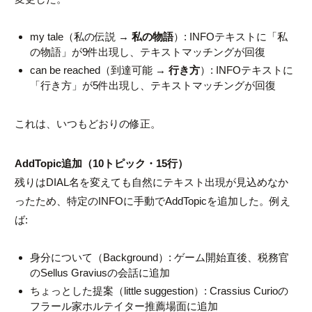
my tale
（私の伝説 →
私の物語
）: INFOテキストに「私
の物語」が9件出現し、テキストマッチングが回復
can be reached
（到達可能 →
行き方
）: INFOテキストに
「行き方」が5件出現し、テキストマッチングが回復
これは、いつもどおりの修正。
AddTopic追加（10トピック・15行）
残りはDIAL名を変えても自然にテキスト出現が見込めなか
ったため、特定のINFOに手動で
AddTopic
を追加した。例え
ば:
身分について
（Background）: ゲーム開始直後、税務官
のSellus Graviusの会話に追加
ちょっとした提案
（little suggestion）: Crassius Curioの
フラール家ホルテイター推薦場面に追加