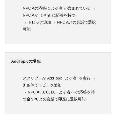
NPC Aの応答に
よそ者
が含まれている →
NPC Aが
よそ者
に応答を持つ
→ トピック追加 → NPC Aとの会話で選択
可能
AddTopicの場合:
スクリプトが
AddTopic "よそ者"
を実行 →
無条件でトピック追加
→ NPC A, B, C, D…
よそ者
への応答を持
つ
全NPC
との会話で即座に選択可能