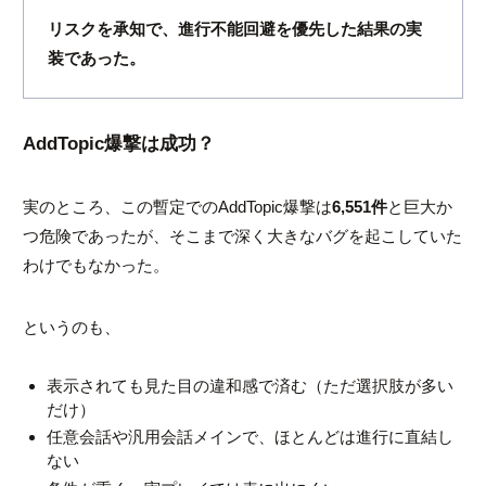
リスクを承知で、進行不能回避を優先した結果の実
装であった。
AddTopic爆撃は成功？
実のところ、この暫定でのAddTopic爆撃は
6,551件
と巨大か
つ危険であったが、そこまで深く大きなバグを起こしていた
わけでもなかった。
というのも、
表示されても見た目の違和感で済む（ただ選択肢が多い
だけ）
任意会話や汎用会話メインで、ほとんどは進行に直結し
ない