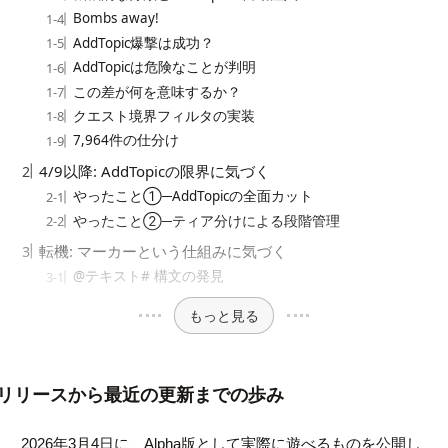
Bombs away!
AddTopic爆撃は成功？
AddTopicは危険なことが判明
この差が何を意味するか？
クエスト境界フィルタの実装
7,964件の仕分け
4/9以降: AddTopicの限界に気づく
やったこと①─AddTopicの全面カット
やったこと②─ティア分けによる段階管理
転機: マーカーという仕組みに気づく
@テキスト# 構文の発見
もっと見る
リリースから最近の更新までの歩み
2026年3月4日に、Alpha版として実際に遊べるものを公開し