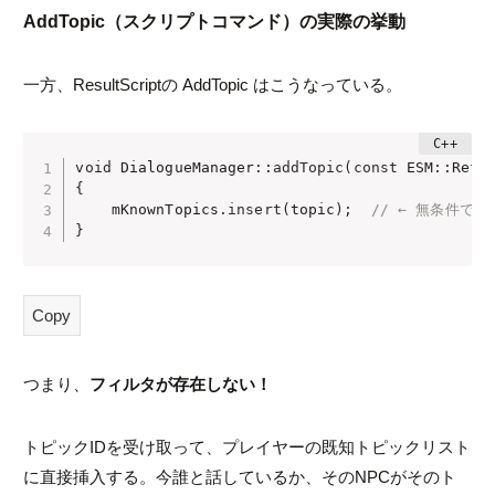
AddTopic（スクリプトコマンド）の実際の挙動
一方、ResultScriptの
AddTopic
はこうなっている。
void
 DialogueManager
::
addTopic
(
const
 ESM
::
RefI
{
    mKnownTopics
.
insert
(
topic
)
;
// ← 無条件で追
}
Copy
つまり、
フィルタが存在しない！
トピックIDを受け取って、プレイヤーの既知トピックリスト
に直接挿入する。今誰と話しているか、そのNPCがそのト