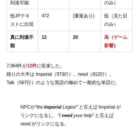
到達可能
のみ）
他JPテキ
472
(重複あり)
低（見た目
ストに出現
のみ）
真に到達不
12
20
高（ゲーム
能
影響
）
7,964件が
12件
に収束した。
残りの大半は
Imperial
（973行）、
need
（812行）、
Talk
（567行）のような英語の極めて一般的な単語だ。
NPCが
“the
Imperial
Legion”
と言えば
Imperial
が
リンクになるし、
“I
need
your help”
と言えば
need
がリンクになる。