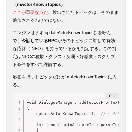
（
mActorKnownTopics
）
ここが重要な点だ。
検出されたトピックは、そのまま
追加されるわけではない。
エンジンはまず
updateActorKnownTopics()
を呼ん
で、
今話しているNPC
がそのトピックに対して有効
な応答（INFO）を持っているかを判定する。この判
定はNPCの種族・クラス・所属・好感度・スクリプ
ト条件をすべて評価する。
応答を持つトピックだけが
mActorKnownTopics
に入
る。
void
 DialogueManager
::
addTopicsFromText
(
cons
{
updateActorKnownTopics
(
)
;
// ← 今のNP
for
(
const
auto
&
 topicId 
:
parseTopicIds
{