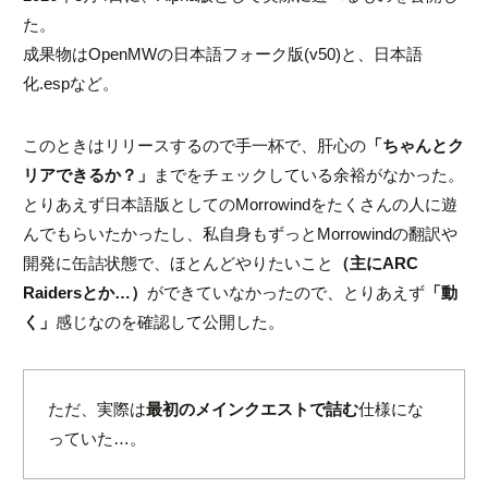
た。
成果物はOpenMWの日本語フォーク版(v50)と、日本語
化
.esp
など。
このときはリリースするので手一杯で、肝心の
「ちゃんとク
リアできるか？」
までをチェックしている余裕がなかった。
とりあえず日本語版としてのMorrowindをたくさんの人に遊
んでもらいたかったし、私自身もずっとMorrowindの翻訳や
開発に缶詰状態で、ほとんどやりたいこと
（主にARC
Raidersとか…）
ができていなかったので、とりあえず
「動
く」
感じなのを確認して公開した。
ただ、実際は
最初のメインクエストで詰む
仕様にな
っていた…。