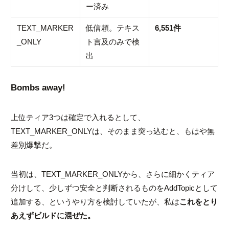
ー済み
TEXT_MARKER
低信頼。テキス
6,551件
_ONLY
ト言及のみで検
出
Bombs away!
上位ティア3つは確定で入れるとして、
TEXT_MARKER_ONLY
は、そのまま突っ込むと、もはや無
差別爆撃だ。
当初は、
TEXT_MARKER_ONLY
から、さらに細かくティア
分けして、少しずつ安全と判断されるものをAddTopicとして
追加する、というやり方を検討していたが、私は
これをとり
あえずビルドに混ぜた。