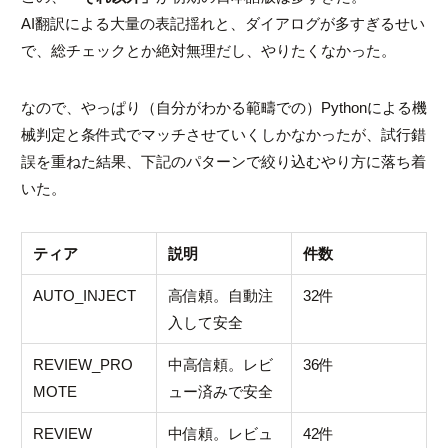
AI翻訳による大量の表記揺れと、ダイアログが多すぎるせい
で、総チェックとか絶対無理だし、やりたくなかった。
なので、やっぱり（自分がわかる範疇での）Pythonによる機
械判定と条件式でマッチさせていくしかなかったが、試行錯
誤を重ねた結果、下記のパターンで絞り込むやり方に落ち着
いた。
ティア
説明
件数
AUTO_INJECT
高信頼。自動注
32件
入して安全
REVIEW_PRO
中高信頼。レビ
36件
MOTE
ュー済みで安全
REVIEW
中信頼。レビュ
42件