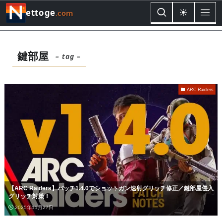
ettoge
.com
鍵部屋
– tag –
ARC Raiders
【ARC Raiders】パッチ1.4.0でショットガン速射グリッチ修正／鍵部屋侵入
グリッチ対策！
2025年11月27日