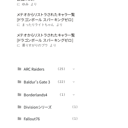
に
ゆみ
より
メテオからリストラされたキャラ一覧
[ドラゴンボール スパーキングゼロ]
に
まったりライトちゃん
より
メテオからリストラされたキャラ一覧
[ドラゴンボール スパーキングゼロ]
に
通りすがりのブウ
より
カテゴリー
117件
ARC Raiders
(25)
Baldur's Gate 3
(11)
(22)
パッチノート
(4)
Borderlands4
(16)
(1)
攻略
(16)
ツール
(1)
Divisionシリーズ
(1)
(1)
武器
(3)
Fallout76
(1)