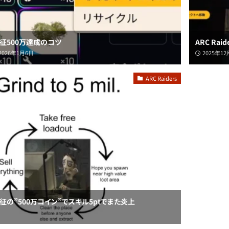
｜遠征500万達成のコツ
ARC Ra
2026年1月6日
2025年1
ARC Raiders
s】遠征の”500万コイン”でスキル5ptでまた炎上