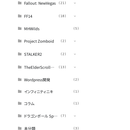
考察
(3)
Fallout: NewVegas
(21)
FF14
(13)
(18)
MHWilds
(12)
(5)
Project Zomboid
攻略
(2)
(2)
STALKER2
(1)
(2)
(2)
TheElderScrollsシリーズ
(2)
(13)
Wordpress開発
(2)
(12)
インフィニティニキ
(1)
ロア解説
(8)
(5)
コラム
(1)
(5)
ドラゴンボール Sparking ZERO
(7)
未分類
(6)
(3)