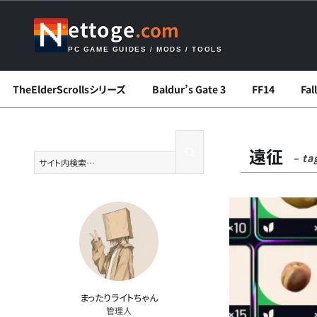
ettoge
.com
PC GAME GUIDES / MODS / TOOLS
TheElderScrollsシリーズ
Baldur’s Gate 3
FF14
Fa
遠征
– ta
まったりライトちゃん
管理人