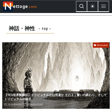
ettoge
.com
神話・神性
– tag –
Morrowind
【TES世界観解説】トリビュナルとは何者か その３｜誓いの終わり、そして
トリビュナルの誕生
2026年6月8日
2026年8月9日