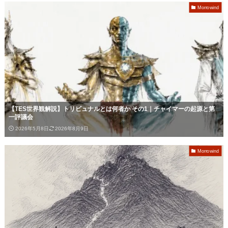
Morrowind
【TES世界観解説】トリビュナルとは何者か その1｜チャイマーの起源と第
一評議会
2026年5月8日
2026年8月9日
Morrowind