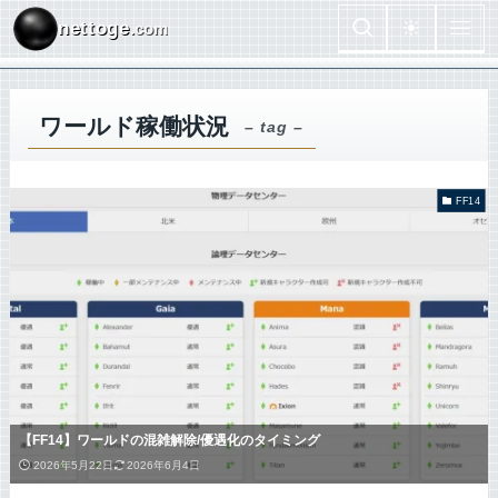
nettoge
.com
ワールド稼働状況
– tag –
FF14
【FF14】ワールドの混雑解除/優遇化のタイミング
2026年5月22日
2026年6月4日