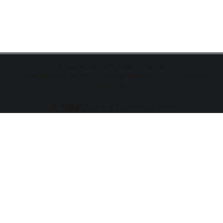
©
2025 nettoge.com. All rights reserved.
© FINAL FANTASY XIV 2010 - 2025 SQUARE ENIX CO., LTD. All Rights
Reserved.
利用規約とプライバシーポリシー