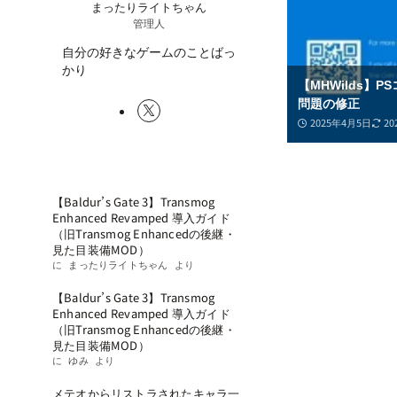
まったりライトちゃん
管理人
自分の好きなゲームのことばっ
かり
【MHWilds
問題の修正
2025年4月5日
20
最近のコメント
LATEST
【Baldur’s Gate 3】Transmog
Enhanced Revamped 導入ガイド
（旧Transmog Enhancedの後継・
見た目装備MOD）
に
まったりライトちゃん
より
【Baldur’s Gate 3】Transmog
Enhanced Revamped 導入ガイド
（旧Transmog Enhancedの後継・
見た目装備MOD）
に
ゆみ
より
メテオからリストラされたキャラ一