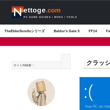
ettoge
.com
PC GAME GUIDES / MODS / TOOLS
TheElderScrollsシリーズ
Baldur’s Gate 3
FF14
F
クラッ