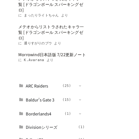
覧 [ドラゴンボール スパーキングゼ
ロ]
に
まったりライトちゃん
より
メテオからリストラされたキャラ一
覧 [ドラゴンボール スパーキングゼ
ロ]
に
通りすがりのブウ
より
Morrowind日本語版 7/22更新ノート
に
K.Avarana
より
カテゴリー
110件
ARC Raiders
(25)
Baldur's Gate 3
(11)
(15)
パッチノート
(4)
Borderlands4
(9)
(1)
攻略
(16)
ツール
(1)
Divisionシリーズ
(1)
(1)
武器
(3)