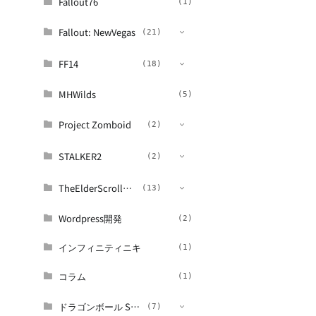
Fallout76
(1)
考察
(3)
Fallout: NewVegas
(21)
FF14
(13)
(18)
MHWilds
(12)
(5)
Project Zomboid
攻略
(2)
(2)
STALKER2
(1)
(2)
(2)
TheElderScrollsシリーズ
(2)
(13)
Wordpress開発
(2)
(12)
インフィニティニキ
(1)
ロア解説
(8)
(5)
コラム
(1)
(5)
ドラゴンボール Sparking ZERO
(7)